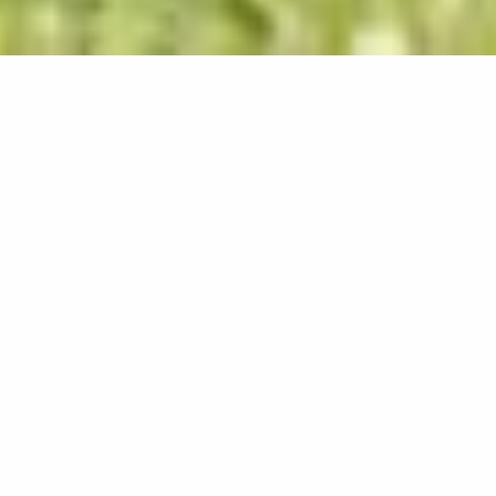
Ein herzliches Grüß Gott vom
Trachten- und Heimatverein
Altstädten!
Unser Trachtenverein entstand im Jahre 1919 durch 24
junge Männer aus Altstädten. Inzwischen zählen wir
über 390 Mitglieder und veranstalten jedes Jahr neben
Sommerfesten verschiedene Veranstaltungen.
Angefangen mit dem Boarzarball - dem Faschingsball
der Altstädter Vereine, unserer Trachtenmesse bis hin
zu abwechslungsreichen, musikalischen Abenden.
Hier erfahren Sie alles über die Aufgaben und
Tätigkeiten des Trachtenvereins, Wissenswertes der